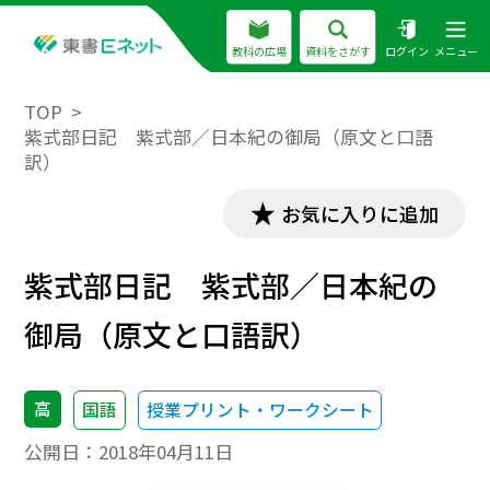
教科の広場
資料をさがす
ログイン
メニュー
TOP
紫式部日記 紫式部／日本紀の御局（原文と口語
訳）
お気に入りに追加
紫式部日記 紫式部／日本紀の
御局（原文と口語訳）
高
国語
授業プリント・ワークシート
公開日：
2018年04月11日