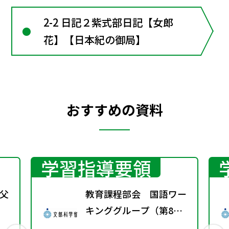
2-2 日記２紫式部日記【女郎
花】【日本紀の御局】
おすすめの資料
学習指導要領
父
教育課程部会 国語ワー
キンググループ（第8
回） 配付資料