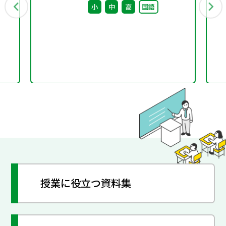
小
中
高
国語
授業に役立つ資料集