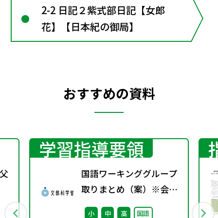
2-2 日記２紫式部日記【女郎
花】【日本紀の御局】
おすすめの資料
学習指導要領
父
国語ワーキンググループ
取りまとめ（案）※会議
後修正
小
中
高
国語