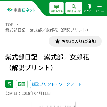
教科の広場
資料をさがす
ログイン
メニュー
TOP
紫式部日記 紫式部／女郎花（解説プリント）
お気に入りに追加
紫式部日記 紫式部／女郎花
（解説プリント）
高
国語
授業プリント・ワークシート
公開日：
2018年04月11日