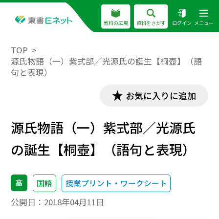
教科の広場
資料をさがす
ログイン
メニュー
TOP
源氏物語（一）紫式部／光源氏の誕生【桐壺】（語
句と表現）
お気に入りに追加
源氏物語（一）紫式部／光源氏
の誕生【桐壺】（語句と表現）
高
国語
授業プリント・ワークシート
公開日：
2018年04月11日