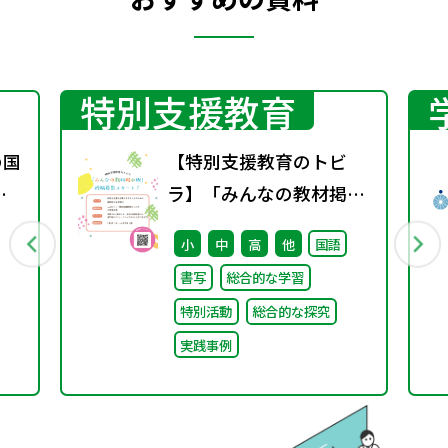
特別支援教育
の国
【特別支援教育のトビ
変
ラ】「みんなの教材掲示
ト
板」の投稿募集を開始し
小
中
高
他
国語
ました！
書写
総合的な学習
特別活動
総合的な探究
実践事例