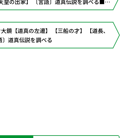
天皇の出家】 〔言語〕道真伝説を調べる■古
えられる陰陽師・安倍晴明
読む大鏡【道真の左遷】 【三船の才】 【道長、
語〕道真伝説を調べる