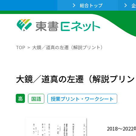
総合トップ
企
TOP
大鏡／道真の左遷（解説プリント）
大鏡／道真の左遷（解説プリン
高
国語
授業プリント・ワークシート
2018～2