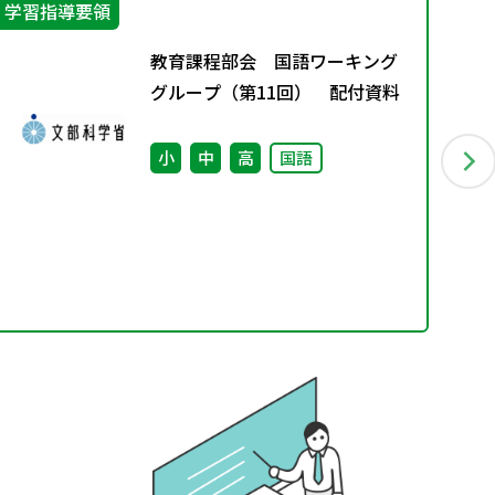
学習指導要領
学
教育課程部会 国語ワーキング
グループ（第11回） 配付資料
小
中
高
国語