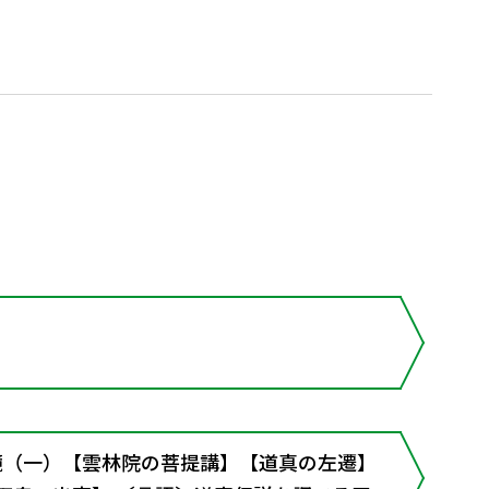
大鏡（一）【雲林院の菩提講】【道真の左遷】