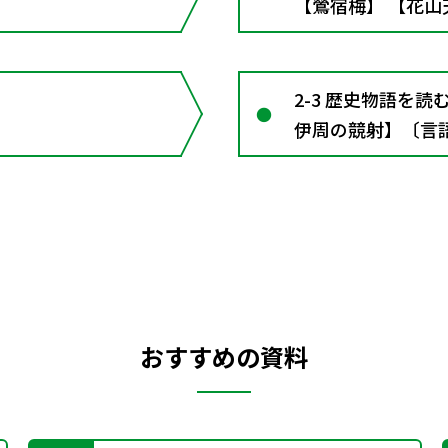
【鶯宿梅】 【花山
文の窓４ 語り伝
2-3 歴史物語を
伊周の競射】〔言
おすすめの資料