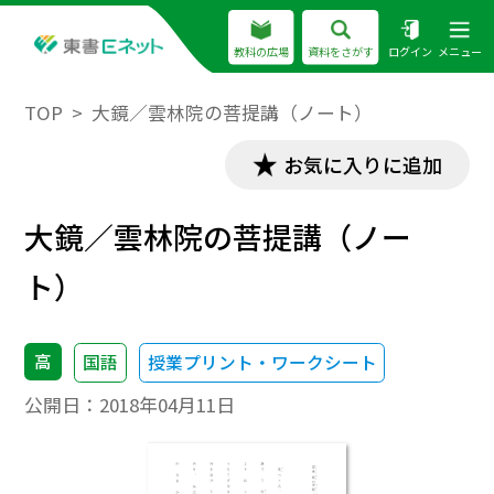
教科の広場
資料をさがす
ログイン
メニュー
TOP
大鏡／雲林院の菩提講（ノート）
お気に入りに追加
大鏡／雲林院の菩提講（ノー
ト）
高
国語
授業プリント・ワークシート
公開日：
2018年04月11日