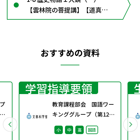
【雲林院の菩提講】【道真の
左遷】 【鶯宿梅】 【花山天
皇の出家】 〔言語〕道真伝説
を調べる■古文の窓４ 語り
おすすめの資料
伝えられる陰陽師・安倍晴明
学習指導要領
プ
教育課程部会 国語ワー
議
キンググループ（第12
回） 配付資料
小
中
高
国語