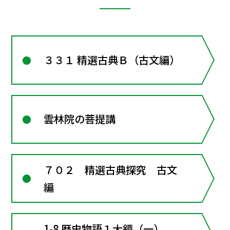
３３１ 精選古典Ｂ（古文編）
雲林院の菩提講
７０２ 精選古典探究 古文
編
1-8 歴史物語１大鏡（一）