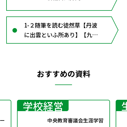
1-２随筆を読む徒然草【丹波
に出雲といふ所あり】【九月
二十日のころ】【花は盛り
に】〔言語〕『徒然草』と
『玉勝間』を読み比べる
おすすめの資料
学校経営
ー
中央教育審議会生涯学習