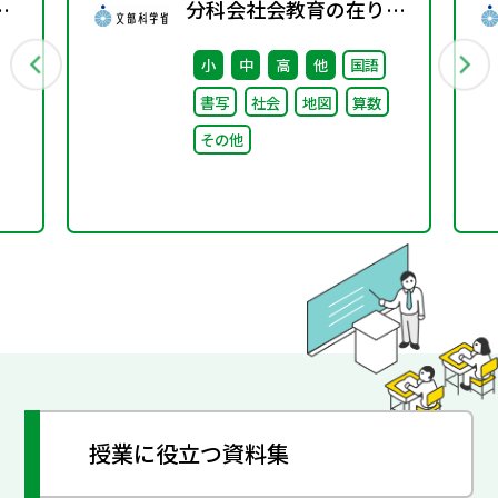
分科会社会教育の在り方
に関する特別部会（第1
小
中
高
他
国語
回） 配布資料
書写
社会
地図
算数
その他
授業に役立つ資料集