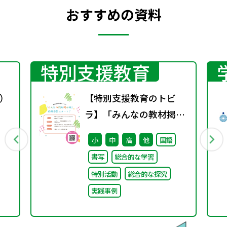
おすすめの資料
特別支援教育
）
【特別支援教育のトビ
ラ】「みんなの教材掲示
板」の投稿募集を開始し
小
中
高
他
国語
ました！
書写
総合的な学習
特別活動
総合的な探究
実践事例