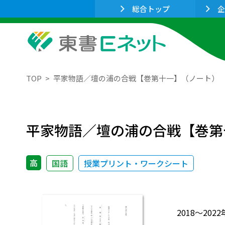
総合トップ
企
TOP
平家物語／壇の浦の合戦【巻第十一】（ノート）
平家物語／壇の浦の合戦【巻第
高
国語
授業プリント・ワークシート
2018～2