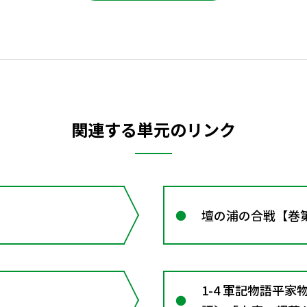
関連する単元のリンク
壇の浦の合戦【巻
1-4 軍記物語平