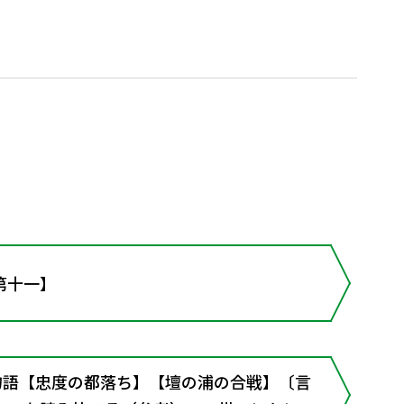
第十一】
家物語【忠度の都落ち】【壇の浦の合戦】〔言