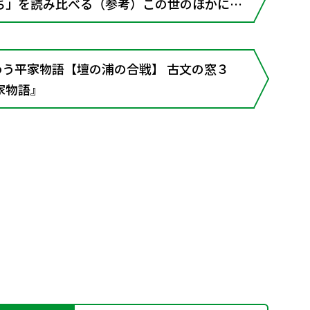
ち」を読み比べる（参考）この世のほかに
■古文の窓 2 『平家物語』諸本と『建礼門院
く乱世
味わう平家物語【壇の浦の合戦】 古文の窓３
家物語』