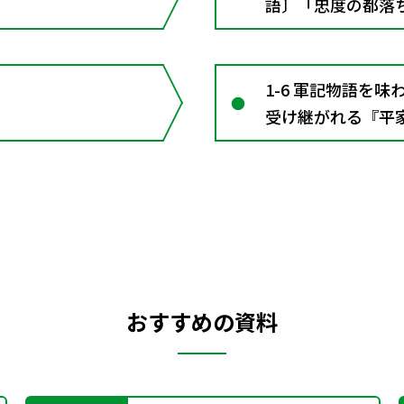
語〕「忠度の都落
建礼門院右京大夫
右京大夫集』が描
1-6 軍記物語を
受け継がれる『平
おすすめの資料