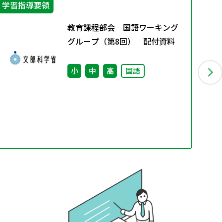
学習指導要領
指
教育課程部会 国語ワーキング
グループ（第8回） 配付資料
小
中
高
国語