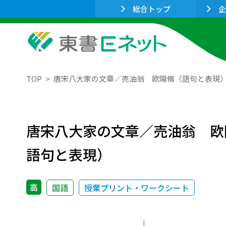
総合トップ
企
TOP
唐宋八大家の文章／売油翁 欧陽脩（語句と表現
唐宋八大家の文章／売油翁 欧
語句と表現）
高
国語
授業プリント・ワークシート