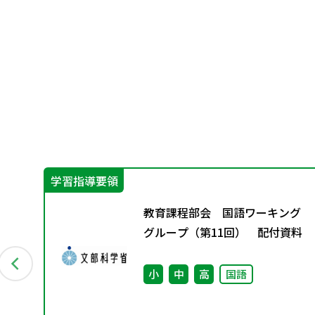
学習指導要領
の学
教育課程部会 国語ワーキング
西万
グループ（第11回） 配付資料
オ
小
中
高
国語