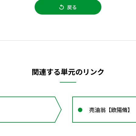
戻る
関連する単元のリンク
売油翁【欧陽脩】