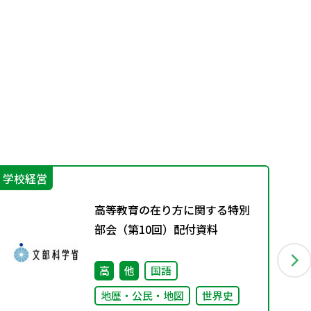
学校経営
学
高等教育の在り方に関する特別
部会（第10回）配付資料
高
他
国語
地歴・公民・地図
世界史