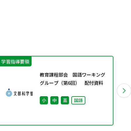
学習指導要領
カ
教育課程部会 国語ワーキング
グループ（第6回） 配付資料
小
中
高
国語