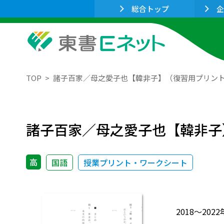
総合トップ
企
TOP
諸子百家／母之愛子也【韓非子】（復習用プリン
諸子百家／母之愛子也【韓非子
高
国語
授業プリント・ワークシート
2018～2