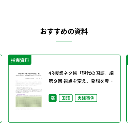
おすすめの資料
指導資料
4R授業ネタ帳「現代の国語」編
第９回 視点を変え、発想を豊か
にするトレーニング（２）
高
国語
実践事例