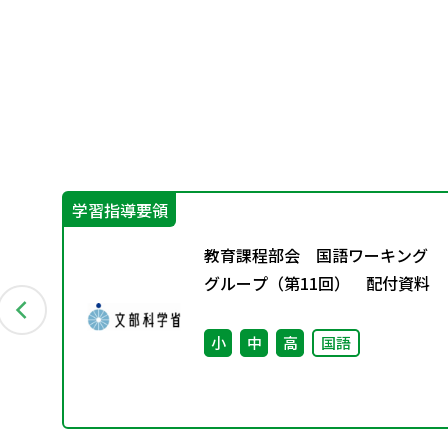
学習指導要領
教育課程部会 国語ワーキング
な
グループ（第11回） 配付資料
小
中
高
国語