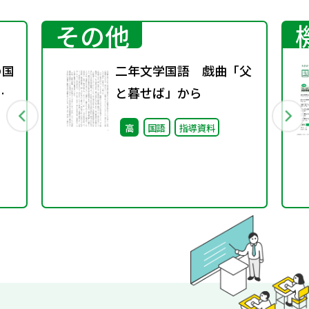
その他
の国
二年文学国語 戯曲「父
変
と暮せば」から
ト
高
国語
指導資料