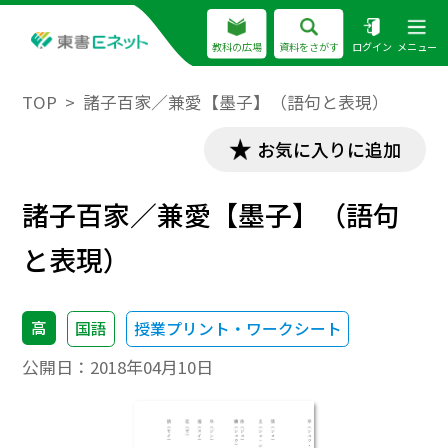
教科の広場
資料をさがす
ログイン
メニュー
TOP
諸子百家／兼愛【墨子】（語句と表現）
お気に入りに追加
諸子百家／兼愛【墨子】（語句
と表現）
高
国語
授業プリント・ワークシート
公開日：
2018年04月10日