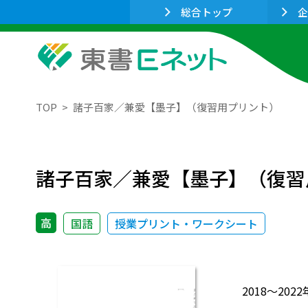
総合トップ
企
TOP
諸子百家／兼愛【墨子】（復習用プリント）
諸子百家／兼愛【墨子】（復習
高
国語
授業プリント・ワークシート
2018～2