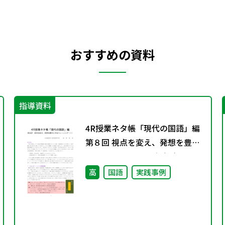
おすすめの資料
指導資料
4R授業ネタ帳「現代の国語」編
第８回 視点を変え、発想を豊か
にするトレーニング（１）
高
国語
実践事例