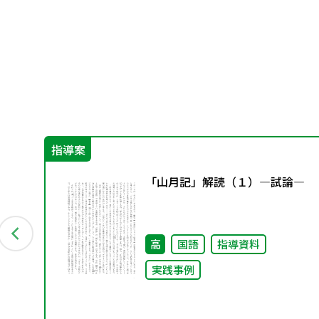
指導案
―
「山月記」解読（１）―試論―
高
国語
指導資料
実践事例