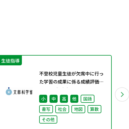
生徒指導
進
不登校児童生徒が欠席中に行っ
た学習の成果に係る成績評価に
ついて（通知）
小
中
高
他
国語
書写
社会
地図
算数
その他