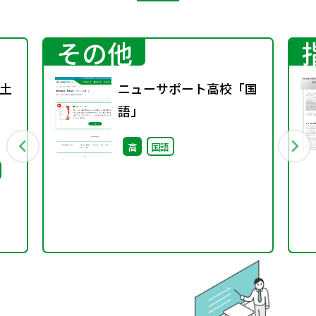
その他
土
ニューサポート高校「国
語」
高
国語