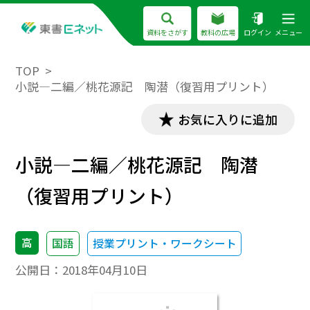
資料をさがす
教科の広場
ログイン
メニュー
TOP
小説―二編／桃花源記 陶潜（復習用プリント）
お気に入りに追加
小説―二編／桃花源記 陶潜
（復習用プリント）
高
国語
授業プリント・ワークシート
公開日：
2018年04月10日