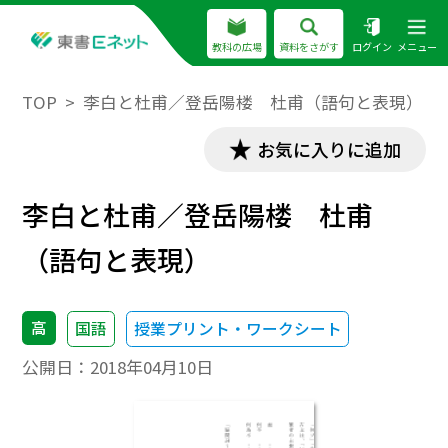
教科の広場
資料をさがす
ログイン
メニュー
TOP
李白と杜甫／登岳陽楼 杜甫（語句と表現）
お気に入りに追加
李白と杜甫／登岳陽楼 杜甫
（語句と表現）
高
国語
授業プリント・ワークシート
公開日：
2018年04月10日