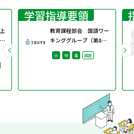
学習指導要領
上
教育課程部会 国語ワー
り
キンググループ（第8
表
回） 配付資料
小
中
高
国語