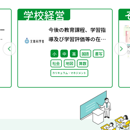
学校経営
ー
今後の教育課程、学習指
導及び学習評価等の在り
方に関する有識者検討会
小
中
高
国語
書写
の論点整理を掲載しまし
社会
地図
算数
た
カリキュラム・マネジメント