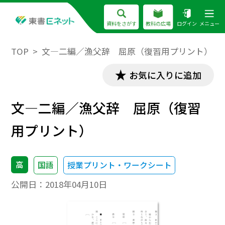
資料をさがす
教科の広場
ログイン
メニュー
TOP
文―二編／漁父辞 屈原（復習用プリント）
お気に入りに追加
文―二編／漁父辞 屈原（復習
用プリント）
高
国語
授業プリント・ワークシート
公開日：
2018年04月10日