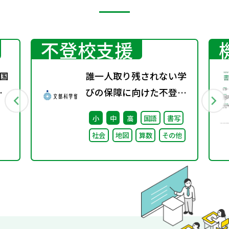
不登校支援
国
誰一人取り残されない学
秋
びの保障に向けた不登校
対策推進本部（第4回）
小
中
高
国語
書写
安心して学べる魅力ある
社会
地図
算数
その他
学校づくりの推進に向け
た方向性等について議論