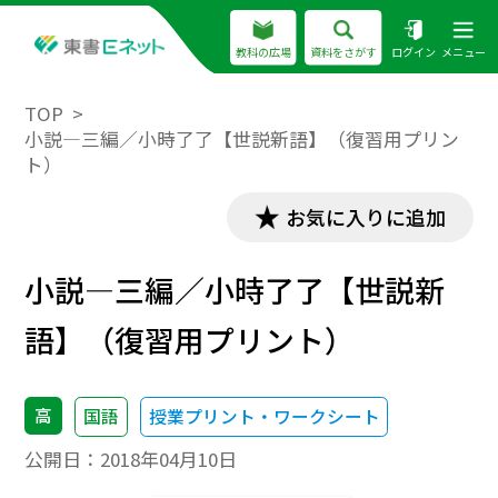
教科の広場
資料をさがす
ログイン
メニュー
TOP
小説―三編／小時了了【世説新語】（復習用プリン
ト）
お気に入りに追加
小説―三編／小時了了【世説新
語】（復習用プリント）
高
国語
授業プリント・ワークシート
公開日：
2018年04月10日