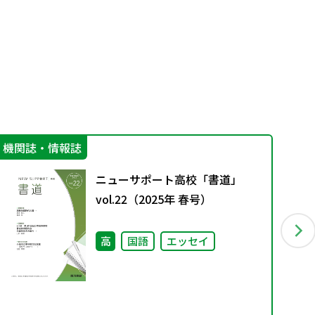
機関誌・情報誌
指
ニューサポート高校「書道」
vol.22（2025年 春号）
高
国語
エッセイ