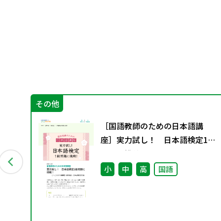
その他
［国語教師のための日本語講
座］実力試し！ 日本語検定1級
問題に挑戦！
小
中
高
国語
事例