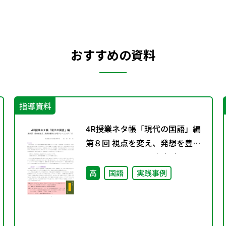
おすすめの資料
指導資料
4R授業ネタ帳「現代の国語」編
第８回 視点を変え、発想を豊か
にするトレーニング（１）
高
国語
実践事例