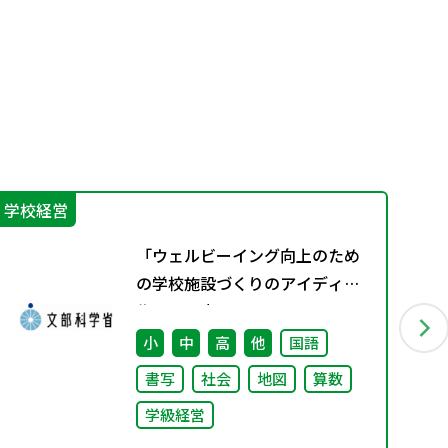
学校経営
生
「ウェルビーイング向上のため
の学校施設づくりのアイディア
集」の公表について
小
中
高
他
国語
書写
社会
地図
算数
学級経営