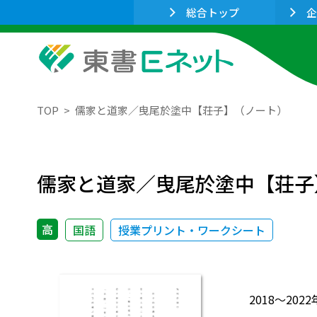
総合トップ
企
TOP
儒家と道家／曳尾於塗中【荘子】（ノート）
儒家と道家／曳尾於塗中【荘子
高
国語
授業プリント・ワークシート
2018～2