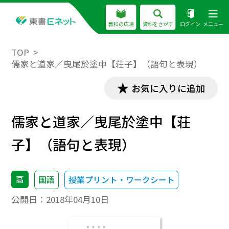
教科の広場
資料をさがす
ログイン
メニュー
TOP
儒家と道家／曳尾於塗中【荘子】（語句と表現）
お気に入りに追加
儒家と道家／曳尾於塗中【荘
子】（語句と表現）
高
国語
授業プリント・ワークシート
公開日：
2018年04月10日