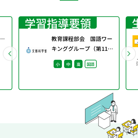
学習指導要領
―
教育課程部会 国語ワー
キンググループ（第11
回） 配付資料
小
中
高
国語