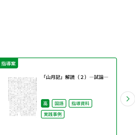
指導案
指
「山月記」解読（２）―試論―
高
国語
指導資料
実践事例