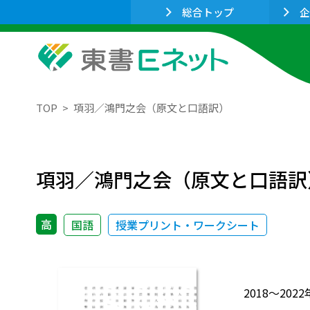
総合トップ
企
TOP
項羽／鴻門之会（原文と口語訳）
項羽／鴻門之会（原文と口語訳
高
国語
授業プリント・ワークシート
2018～2