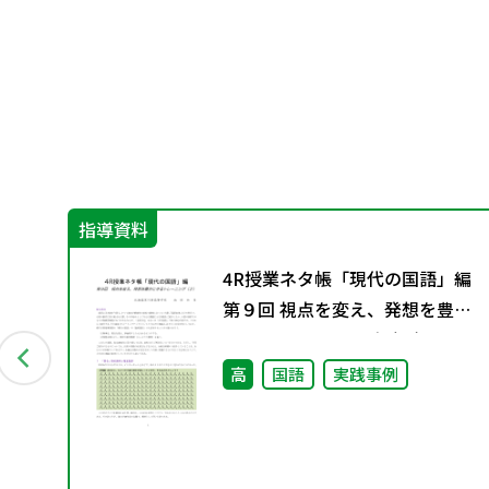
指導資料
4R授業ネタ帳「現代の国語」編
第９回 視点を変え、発想を豊か
にするトレーニング（２）
イ
高
国語
実践事例