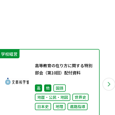
学校経営
指
高等教育の在り方に関する特別
部会（第10回）配付資料
高
他
国語
地歴・公民・地図
世界史
日本史
地理
進路指導