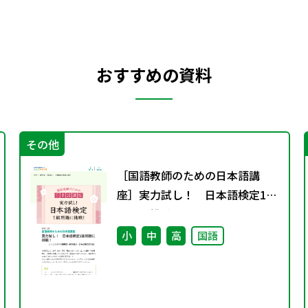
おすすめの資料
その他
［国語教師のための日本語講
座］実力試し！ 日本語検定1級
問題に挑戦！
小
中
高
国語