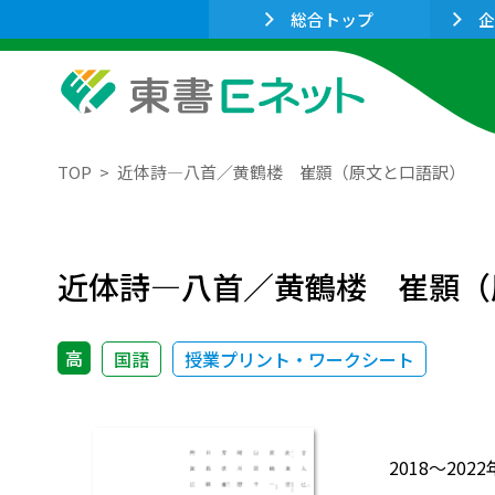
総合トップ
企
TOP
近体詩―八首／黄鶴楼 崔顥（原文と口語訳）
近体詩―八首／黄鶴楼 崔顥（
高
国語
授業プリント・ワークシート
2018～2