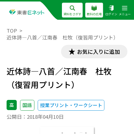
資料をさがす
教科の広場
ログイン
メニュー
TOP
近体詩―八首／江南春 杜牧（復習用プリント）
お気に入りに追加
近体詩―八首／江南春 杜牧
（復習用プリント）
高
国語
授業プリント・ワークシート
公開日：
2018年04月10日