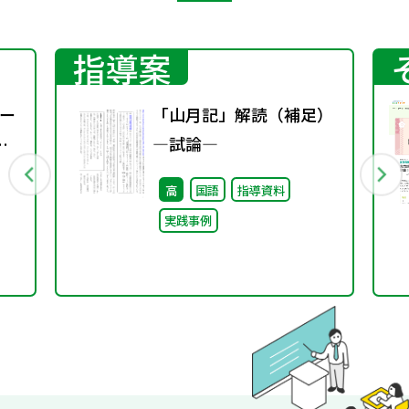
指導案
ー
「山月記」解読（補足）
―試論―
高
国語
指導資料
実践事例