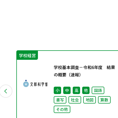
学校経営
み
学校基本調査－令和6年度 結果
集
の概要（速報）
小
中
高
他
国語
書写
社会
地図
算数
その他