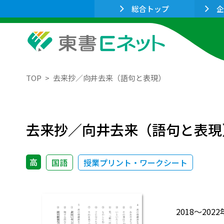
総合トップ
企
TOP
去来抄／向井去来（語句と表現）
去来抄／向井去来（語句と表現
高
国語
授業プリント・ワークシート
2018～2