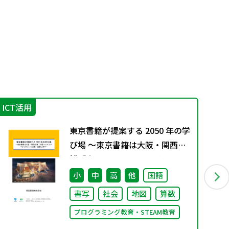
ICT活用
指
東京書籍が提案する 2050 年の学
び場 ～東京書籍は大阪・関西万
博「大阪ヘルスケア パビリオ
ン」に出展・協賛します～
小
中
高
他
国語
書写
社会
地図
算数
プログラミング教育・STEAM教育