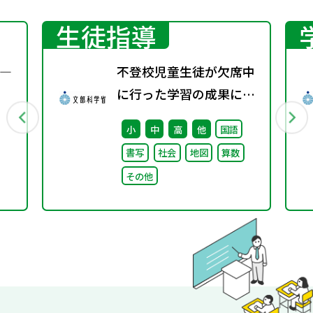
生徒指導
―
不登校児童生徒が欠席中
に行った学習の成果に係
る成績評価について（通
小
中
高
他
国語
知）
書写
社会
地図
算数
その他