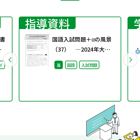
指導資料
書
国語入試問題＋αの風景
春
（37） ―2024年大学
入試共通テスト国語問題
イ
高
国語
入試問題