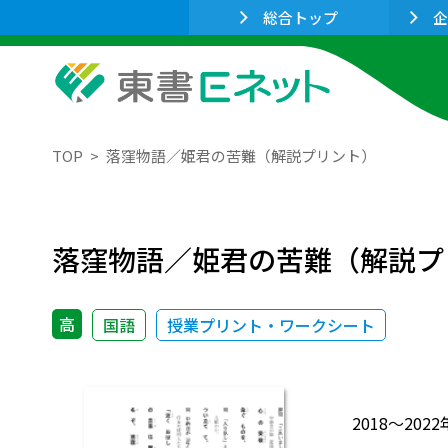
総合トップ
企
TOP
落窪物語／姫君の苦難（解説プリント）
落窪物語／姫君の苦難（解説プ
高
国語
授業プリント・ワークシート
2018～2