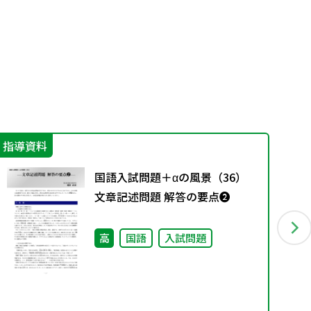
指導資料
指
国語入試問題＋αの風景（36）
文章記述問題 解答の要点❷
高
国語
入試問題