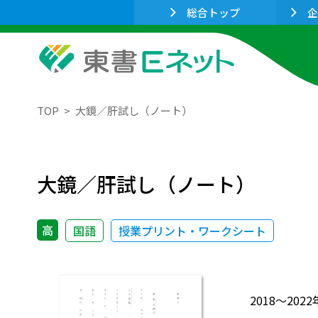
総合トップ
企
TOP
大鏡／肝試し（ノート）
大鏡／肝試し（ノート）
高
国語
授業プリント・ワークシート
2018～2