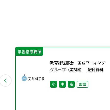
学習指導要領
総
教育課程部会 国語ワーキング
め
グループ（第3回） 配付資料
小
中
高
国語