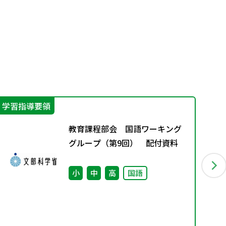
学習指導要領
指
教育課程部会 国語ワーキング
グループ（第9回） 配付資料
小
中
高
国語