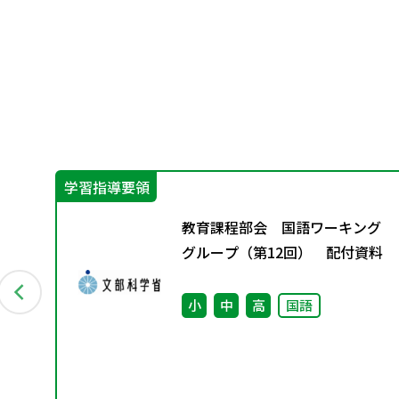
学習指導要領
―
教育課程部会 国語ワーキング
グループ（第12回） 配付資料
小
中
高
国語