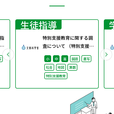
生徒指導
指
特別支援教育に関する調
り
査について （特別支援教
会
育体制整備状況調査、通
写
小
中
高
国語
書写
し
級による指導実施状況調
社会
地図
算数
査）
特別支援教育