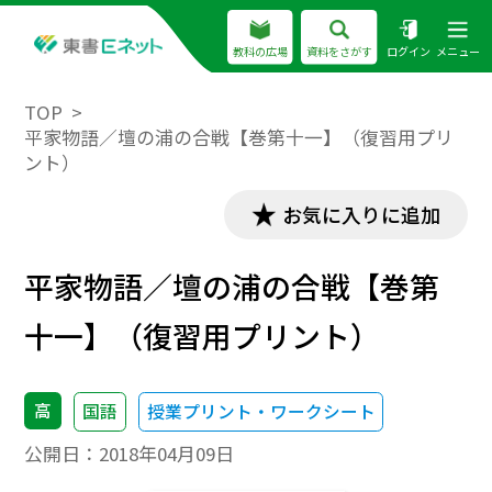
教科の広場
資料をさがす
ログイン
メニュー
TOP
平家物語／壇の浦の合戦【巻第十一】（復習用プリ
ント）
お気に入りに追加
平家物語／壇の浦の合戦【巻第
十一】（復習用プリント）
高
国語
授業プリント・ワークシート
公開日：
2018年04月09日