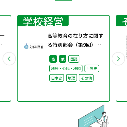
学校経営
ー
高等教育の在り方に関す
る特別部会（第9回）配
付資料
高
他
国語
地歴・公民・地図
世界史
日本史
地理
その他