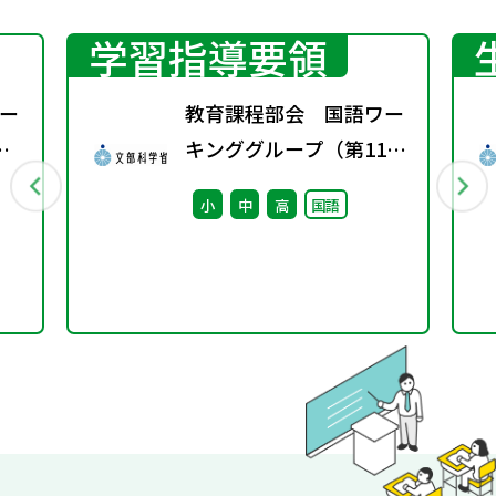
学習指導要領
ー
教育課程部会 国語ワー
キンググループ（第11
回） 配付資料
小
中
高
国語