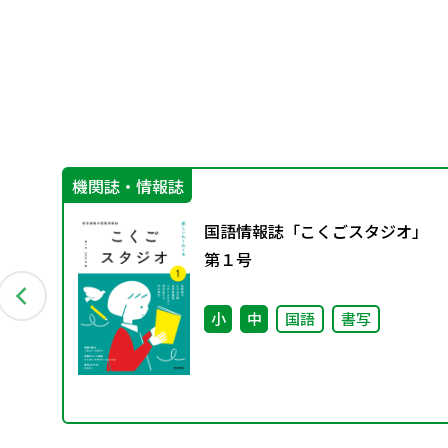
機関誌・情報誌
グ
国語情報誌「こくごスタジオ」
料
第１号
小
中
国語
書写