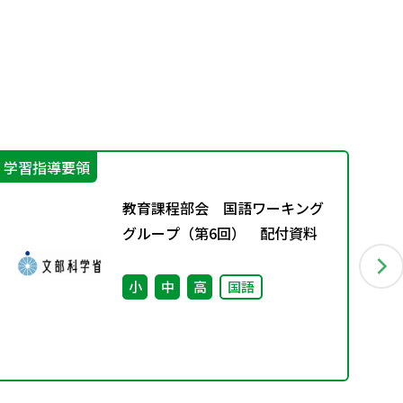
学習指導要領
学
教育課程部会 国語ワーキング
グループ（第6回） 配付資料
小
中
高
国語