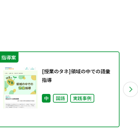
指導案
IC
[授業のタネ]領域の中での語彙
指導
中
国語
実践事例