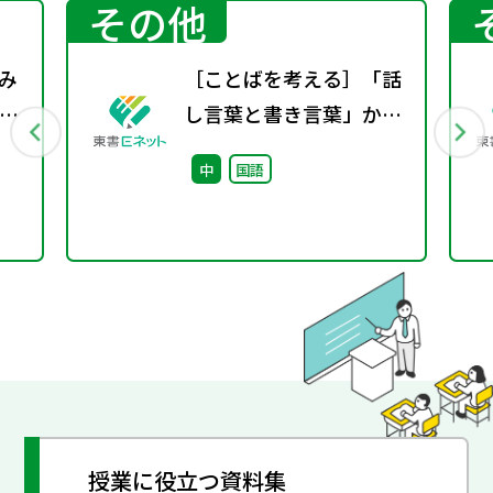
その他
み
［ことばを考える］「話
考
し言葉と書き言葉」から
と
見た日本語
中
国語
活
授業に役立つ資料集