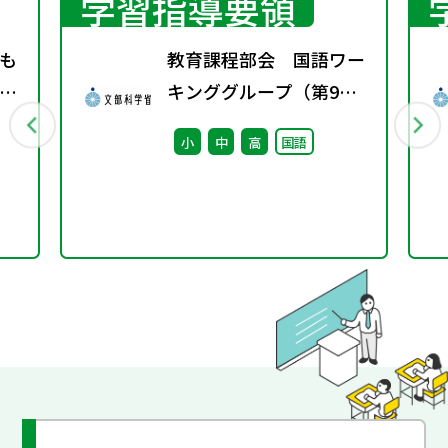
学習指導要領
も
教育課程部会 国語ワー
」
キンググループ（第9
か
回） 配付資料
小
中
高
国語
り