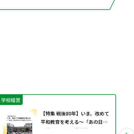
学校経営
カ
【特集 戦後80年】いま、改めて
平和教育を考える〜「あの日」
を語り継ぐ本川小学校の子ども