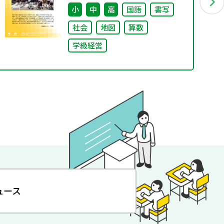
たち〜
小
中
高
国語
書写
社会
地図
算数
学級経営
ュース