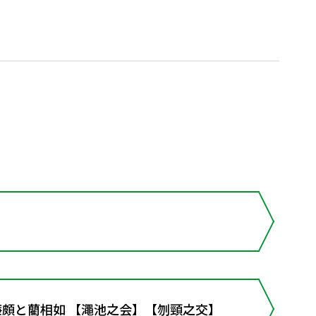
う廉頗と藺相如 【澠池之会】【刎頸之交】