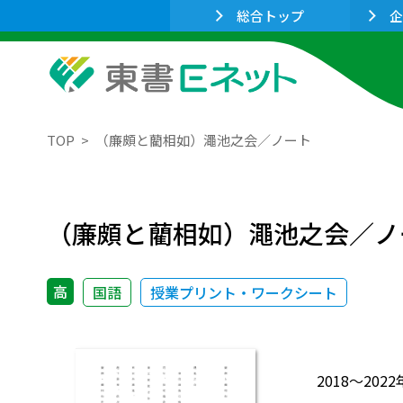
総合トップ
企
TOP
（廉頗と藺相如）澠池之会／ノート
（廉頗と藺相如）澠池之会／ノ
高
国語
授業プリント・ワークシート
2018～2