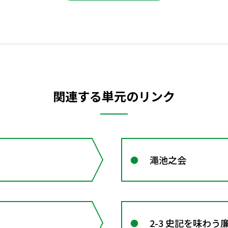
関連する単元のリンク
澠池之会
2-3 史記を味わ