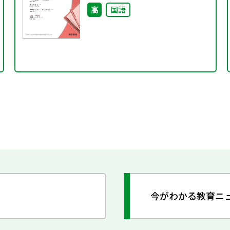
高
国語
今がわかる教育ニ