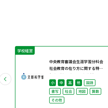
学校経営
グ
中央教育審議会生涯学習分科会
料
社会教育の在り方に関する特別
部会（第1回） 配布資料
小
中
高
他
国語
書写
社会
地図
算数
その他