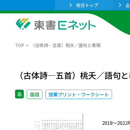
総合トップ
企
TOP
（古体詩―五首）桃夭／語句と表現
（古体詩―五首）桃夭／語句と
高
国語
授業プリント・ワークシート
2018～2