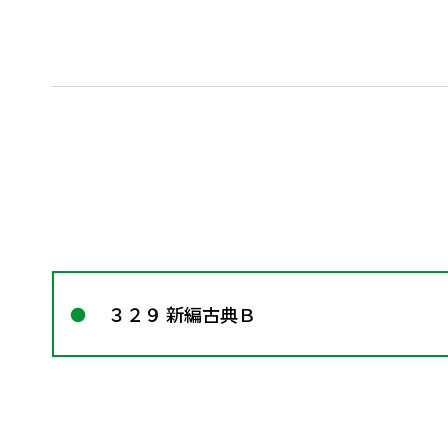
３２９ 新編古典Ｂ