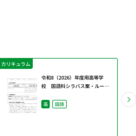
カリキュラム
学
令和8（2026）年度用高等学
校 国語科シラバス案・ルーブ
リック
高
国語