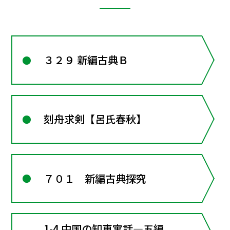
３２９ 新編古典Ｂ
刻舟求剣【呂氏春秋】
７０１ 新編古典探究
1-4 中国の知恵寓話―五編