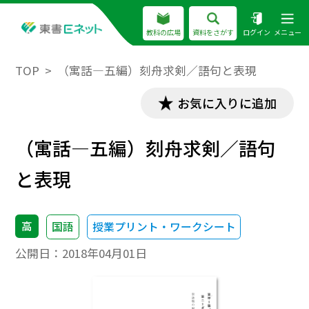
教科の広場
資料をさがす
ログイン
メニュー
TOP
（寓話―五編）刻舟求剣／語句と表現
お気に入りに追加
（寓話―五編）刻舟求剣／語句
と表現
高
国語
授業プリント・ワークシート
公開日：
2018年04月01日