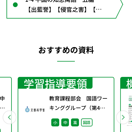
【出藍誉】【侵官之害】【刻
舟求剣】【塞翁馬】【杞憂】
おすすめの資料
学習指導要領
中
教育課程部会 国語ワー
係
キンググループ（第4
通
回） 配付資料
小
中
高
国語