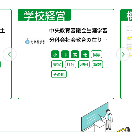
学校経営
土
中央教育審議会生涯学習
分科会社会教育の在り方
に関する特別部会（第1
小
中
高
他
国語
回） 配布資料
書写
社会
地図
算数
その他