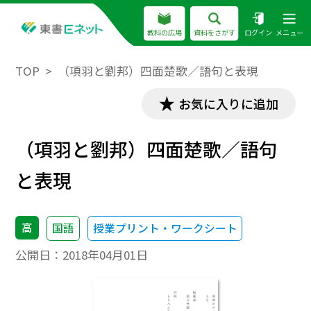
教科の広場
資料をさがす
ログイン
メニュー
TOP
（項羽と劉邦）四面楚歌／語句と表現
お気に入りに追加
（項羽と劉邦）四面楚歌／語句
と表現
高
国語
授業プリント・ワークシート
公開日：
2018年04月01日