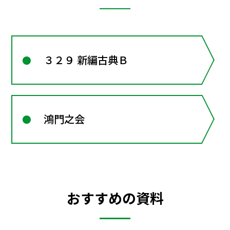
３２９ 新編古典Ｂ
鴻門之会
おすすめの資料