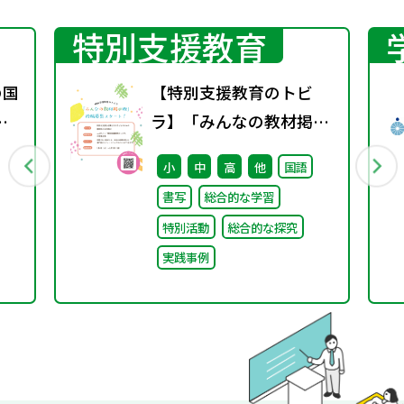
特別支援教育
の国
【特別支援教育のトビ
着
ラ】「みんなの教材掲示
書
板」の投稿募集を開始し
小
中
高
他
国語
ました！
書写
総合的な学習
特別活動
総合的な探究
実践事例