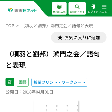
教科の広場
資料をさがす
ログイン
メニュー
TOP
（項羽と劉邦）鴻門之会／語句と表現
お気に入りに追加
（項羽と劉邦）鴻門之会／語句
と表現
高
国語
授業プリント・ワークシート
公開日：
2018年04月01日