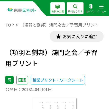
教科の広場
資料をさがす
ログイン
メニュー
TOP
（項羽と劉邦）鴻門之会／予習用プリント
お気に入りに追加
（項羽と劉邦）鴻門之会／予習
用プリント
高
国語
授業プリント・ワークシート
公開日：
2018年04月01日