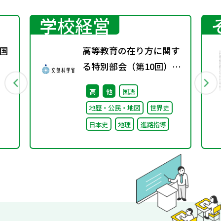
学校経営
国
高等教育の在り方に関す
る特別部会（第10回）配
付資料
高
他
国語
地歴・公民・地図
世界史
日本史
地理
進路指導