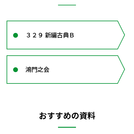
３２９ 新編古典Ｂ
鴻門之会
おすすめの資料