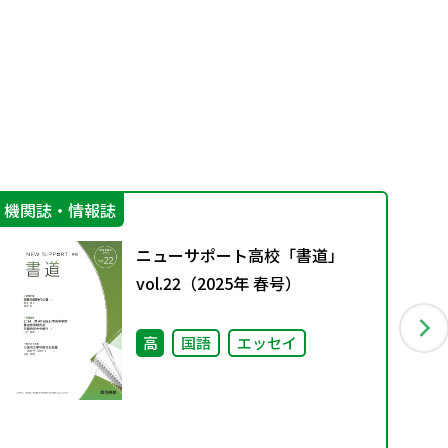
機関誌・情報誌
学
ニューサポート高校「書道」
vol.22（2025年 春号）
高
国語
エッセイ