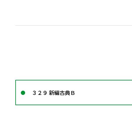
３２９ 新編古典Ｂ