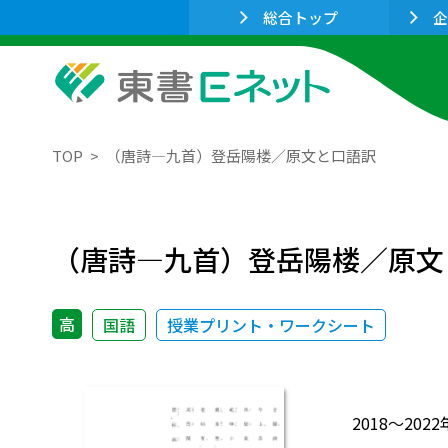
総合トップ
企
TOP
（唐詩―九首）登岳陽楼／原文と口語訳
（唐詩―九首）登岳陽楼／原文
高
国語
授業プリント・ワークシート
2018～2