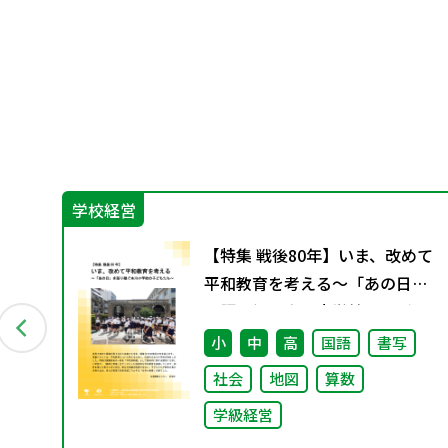
学校経営
会
【特集 戦後80年】いま、改めて
別
平和教育を考える〜「あの日」
を語り継ぐ本川小学校の子ども
たち〜
小
中
高
国語
書写
社会
地図
算数
学級経営