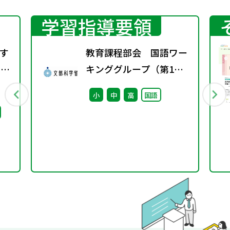
学習指導要領
す
教育課程部会 国語ワー
）配
キンググループ（第1
回） 配付資料
小
中
高
国語