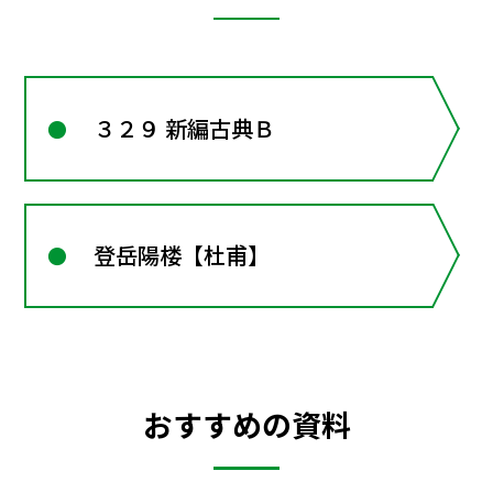
３２９ 新編古典Ｂ
登岳陽楼【杜甫】
おすすめの資料