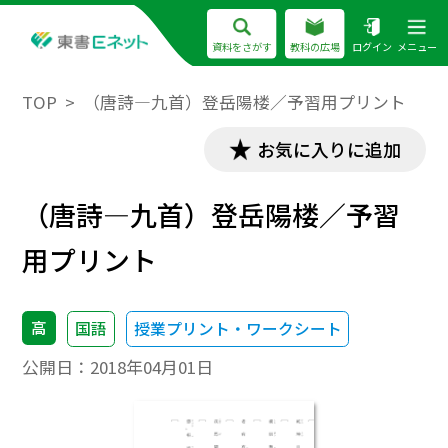
資料をさがす
教科の広場
ログイン
メニュー
TOP
（唐詩―九首）登岳陽楼／予習用プリント
お気に入りに追加
（唐詩―九首）登岳陽楼／予習
用プリント
高
国語
授業プリント・ワークシート
公開日：
2018年04月01日