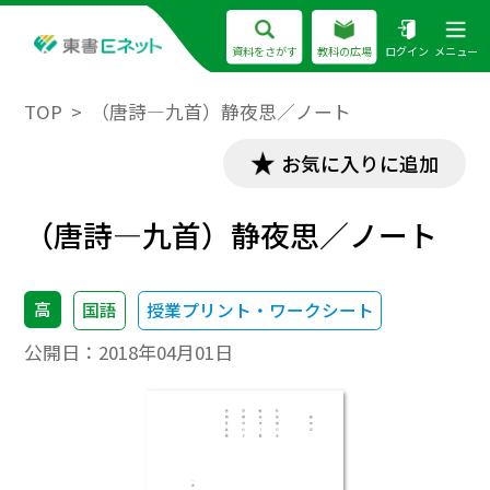
資料をさがす
教科の広場
ログイン
メニュー
TOP
（唐詩―九首）静夜思／ノート
お気に入りに追加
（唐詩―九首）静夜思／ノート
高
国語
授業プリント・ワークシート
公開日：
2018年04月01日