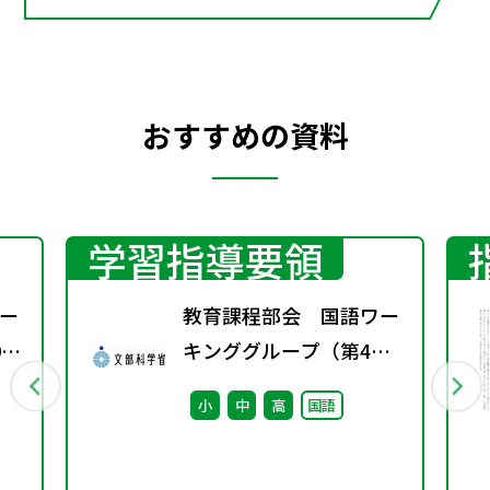
酒】【静夜思】【磧中作】
【送元二使安西】【登岳陽
楼】【登高】【八月十五日
おすすめの資料
夜、禁中独直、対月憶元九】
学習指導要領
ー
教育課程部会 国語ワー
0
キンググループ（第4
回） 配付資料
小
中
高
国語