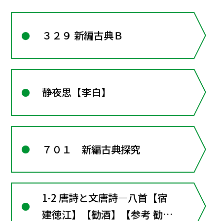
３２９ 新編古典Ｂ
静夜思【李白】
７０１ 新編古典探究
1-2 唐詩と文唐詩―八首【宿
建徳江】【勧酒】【参考 勧