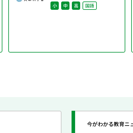
小
中
高
国語
今がわかる教育ニ