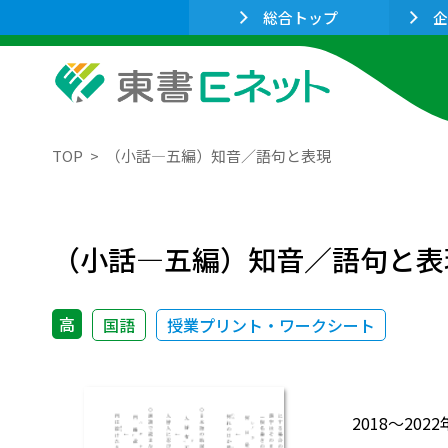
総合トップ
企
TOP
（小話―五編）知音／語句と表現
（小話―五編）知音／語句と表
高
国語
授業プリント・ワークシート
2018～2