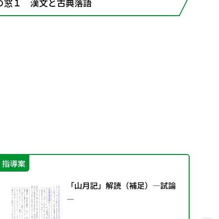
の窓１ 漢文と古典落語
指導案
特
「山月記」解読（補足）―試論
―