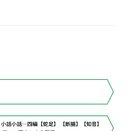
事と小話小話―四編【蛇足】 【断腸】【知音】