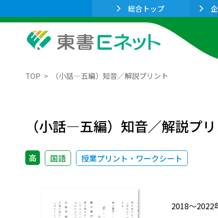
総合トップ
企
TOP
（小話―五編）知音／解説プリント
（小話―五編）知音／解説プリ
高
国語
授業プリント・ワークシート
2018～2