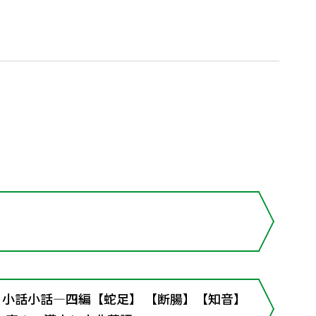
事と小話小話―四編【蛇足】 【断腸】【知音】