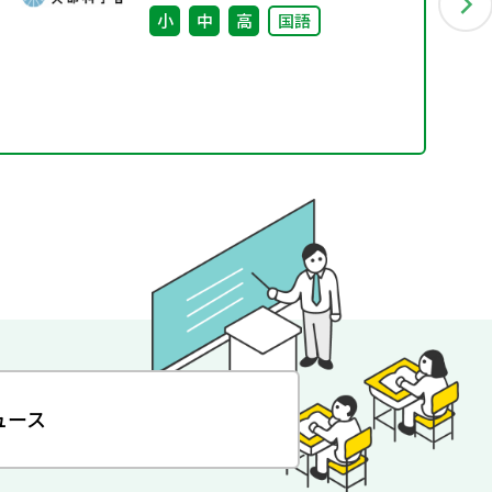
小
中
高
国語
ュース