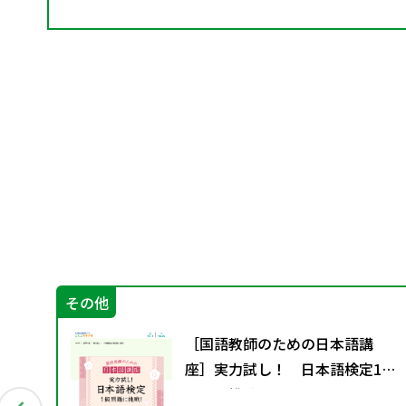
その他
す
［国語教師のための日本語講
座］実力試し！ 日本語検定1級
問題に挑戦！