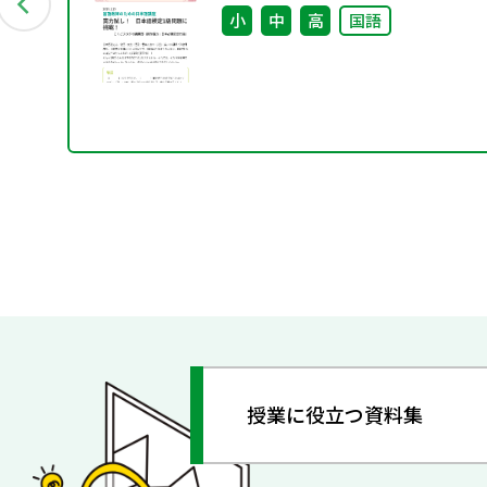
小
中
高
国語
授業に役立つ資料集