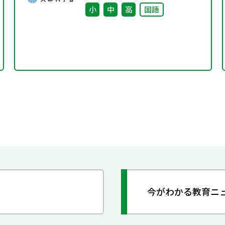
小
中
高
国語
今がわかる教育ニ