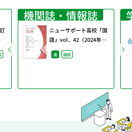
機関誌・情報誌
訂
ニューサポート高校「国
語」vol．42（2024年秋
号）
写
高
国語