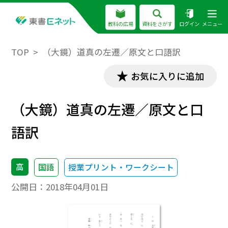
教科の広場
資料をさがす
ログイン
メニュー
TOP
（大鏡）道真の左遷／原文と口語訳
お気に入りに追加
（大鏡）道真の左遷／原文と口
語訳
高
国語
授業プリント・ワークシート
公開日：
2018年04月01日