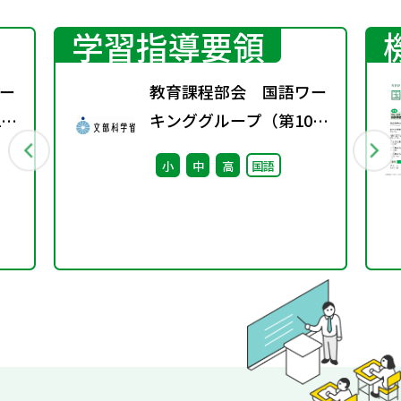
学習指導要領
ー
教育課程部会 国語ワー
2
キンググループ（第10
回） 配付資料
小
中
高
国語