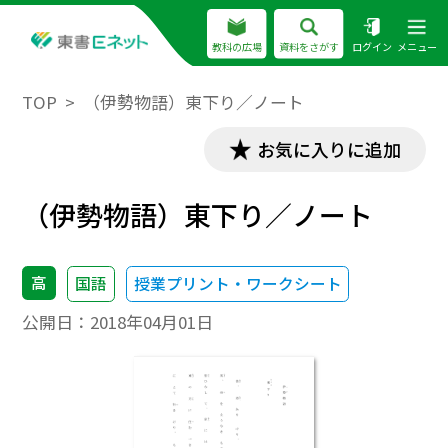
教科の広場
資料をさがす
ログイン
メニュー
TOP
（伊勢物語）東下り／ノート
お気に入りに追加
（伊勢物語）東下り／ノート
高
国語
授業プリント・ワークシート
公開日：
2018年04月01日