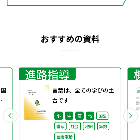
院】
おすすめの資料
進路指導
の国
言葉は、全ての学びの土
変
台です
ト
小
中
高
他
国語
書写
社会
地図
算数
言語活動